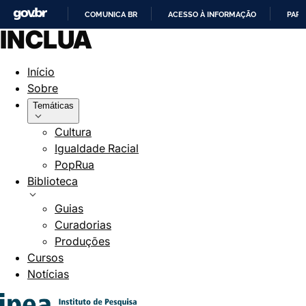
COMUNICA BR
ACESSO À INFORMAÇÃO
PART
INCLUA
IR
PARA
Início
O
Sobre
CONTEÚDO
Temáticas
Cultura
Igualdade Racial
PopRua
Biblioteca
Guias
Curadorias
Produções
Cursos
Notícias