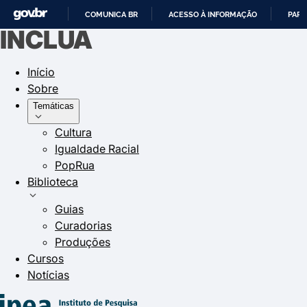
COMUNICA BR
ACESSO À INFORMAÇÃO
PART
INCLUA
IR
PARA
Início
O
Sobre
CONTEÚDO
Temáticas
Cultura
Igualdade Racial
PopRua
Biblioteca
Guias
Curadorias
Produções
Cursos
Notícias