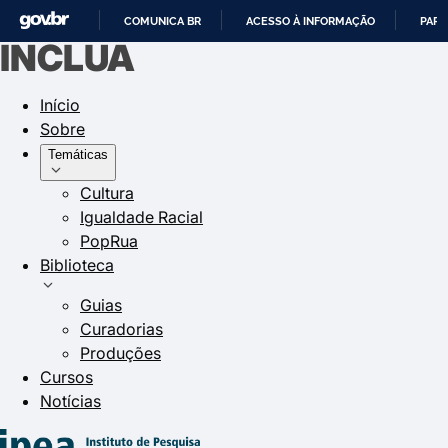
COMUNICA BR
ACESSO À INFORMAÇÃO
PART
INCLUA
IR
PARA
Início
O
Sobre
CONTEÚDO
Temáticas
Cultura
Igualdade Racial
PopRua
Biblioteca
Guias
Curadorias
Produções
Cursos
Notícias